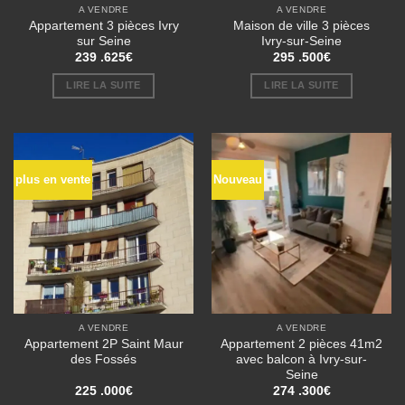
A VENDRE
A VENDRE
Appartement 3 pièces Ivry
Maison de ville 3 pièces
sur Seine
Ivry-sur-Seine
239 .625
€
295 .500
€
LIRE LA SUITE
LIRE LA SUITE
plus en vente
Nouveau
A VENDRE
A VENDRE
Appartement 2P Saint Maur
Appartement 2 pièces 41m2
des Fossés
avec balcon à Ivry-sur-
Seine
225 .000
€
274 .300
€