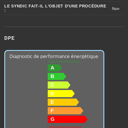
LE SYNDIC FAIT-IL L'OBJET D'UNE PROCÉDURE
Non
:
DPE
Diagnostic de performance énergétique
Logement économe
A
B
C
D
E
F
G
Logement énergivore