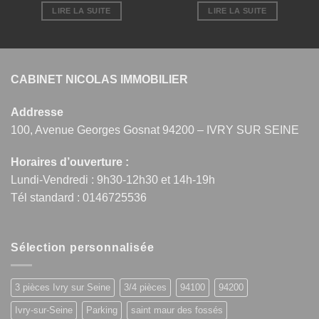
LIRE LA SUITE
LIRE LA SUITE
CABINET NICOLAS IMMOBILIER
Addresse
100, Avenue Georges Gosnat 94200 – IVRY SUR SEINE
Horaires d’ouverture :
Lundi-Vendredi : 9h30-12h30 et 14h-19h
Tél standard : 0146725536
Sélection personnalisée
3 pièces Ivry sur Seine
3/4 pièces
94100
94200
Ivry-sur-Seine
Parking
saint maur des fossés