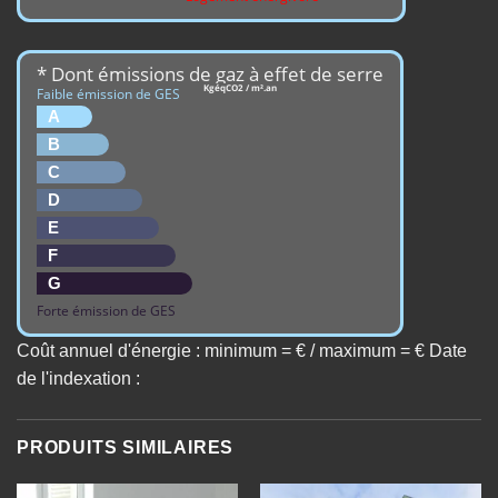
* Dont émissions de gaz à effet de serre
KgéqCO2 / m².an
Faible émission de GES
A
B
C
D
E
F
G
Forte émission de GES
Coût annuel d'énergie : minimum = € / maximum = € Date
de l'indexation :
PRODUITS SIMILAIRES