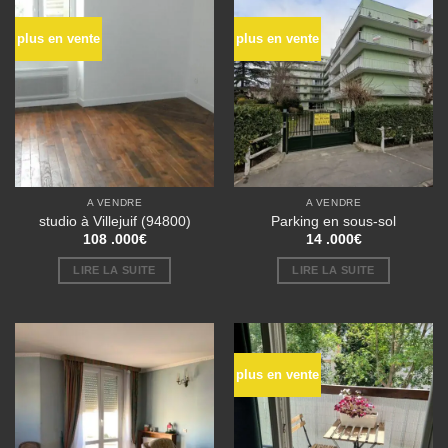
plus en vente
plus en vente
A VENDRE
A VENDRE
studio à Villejuif (94800)
Parking en sous-sol
108 .000
€
14 .000
€
LIRE LA SUITE
LIRE LA SUITE
plus en vente